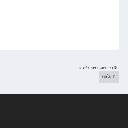
sitefix_บางกอกการ์เด้น
ต่อไป