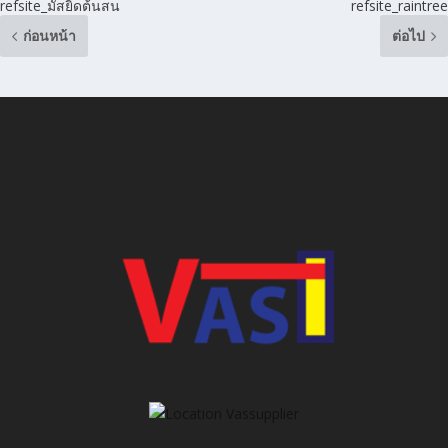
refsite_มัสยิดต้นสน
refsite_raintree
ก่อนหน้า
ต่อไป