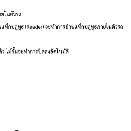
ายในตัวรถ
านแท็กบลูทูธ (Reader) จะทำการอ่านแท็กบลูทูธภายในตัวรถ
้ว ไม้กั้นจะทำการปิดลงอัตโนมัติ