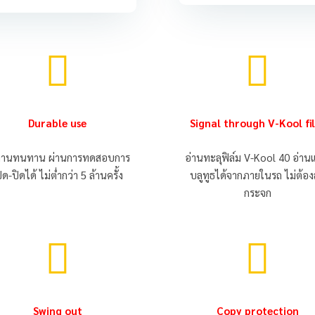


Durable use
Signal through V-Kool fi
้งานทนทาน ผ่านการทดสอบการ
อ่านทะลุฟิล์ม V-Kool 40 อ่าน
ิด-ปิดได้ ไม่ต่ำกว่า 5 ล้านครั้ง
บลูทูธได้จากภายในรถ ไม่ต้อ
กระจก


Swing out
C
opy protection