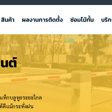
สินค้า
ผลงานการติดตั้ง
ซ่อมไม้กั้น
บริ
ยนต์
านแท็กบลูทูธระยะไกล
ดีแม้กระทั่งฝน