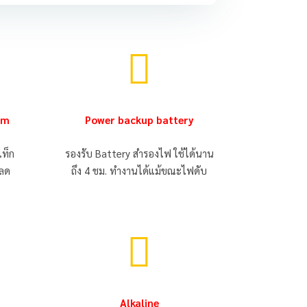

lm
P
ower backup battery
แท็ก
รองรับ Battery สำรองไฟ ใช้ได้นาน
งลด
ถึง 4 ชม. ทำงานได้แม้ขณะไฟดับ

Alkaline