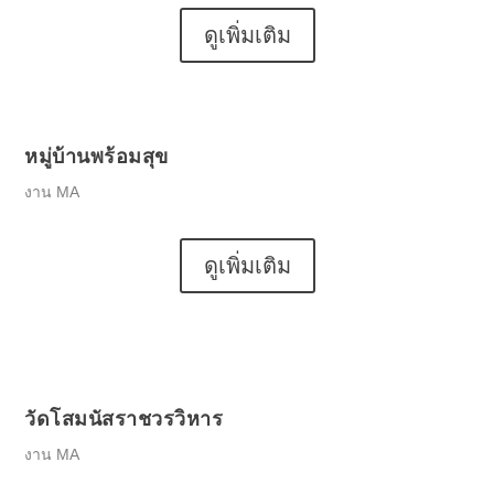
ดูเพิ่มเติม
หมู่บ้านพร้อมสุข
งาน MA
ดูเพิ่มเติม
วัดโสมนัสราชวรวิหาร
งาน MA