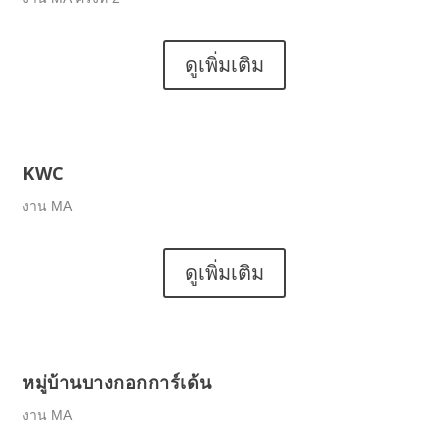
ดูเพิ่มเติม
KWC
งาน MA
ดูเพิ่มเติม
หมู่บ้านบางกอกการ์เด้น
งาน MA